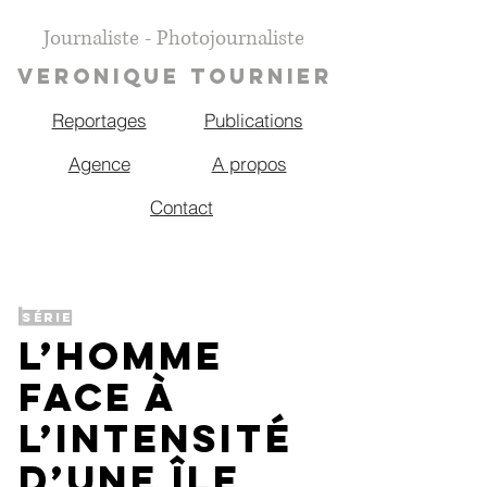
Journaliste - Photojournaliste
VERONIQUE TOURNIER
Reportages
Publications
Agence
A propos
Contact
Série
L’Homme
face à
l’intensité
d’une île