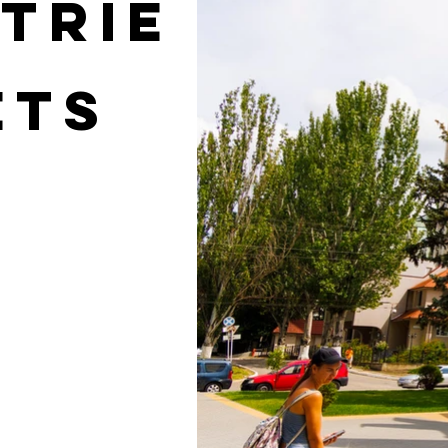
trie
ets