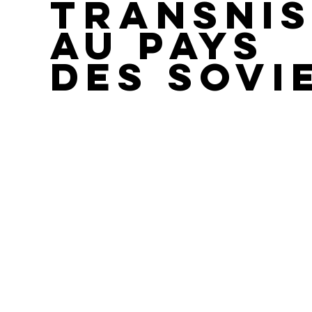
Transnis
au pays
des Sovi