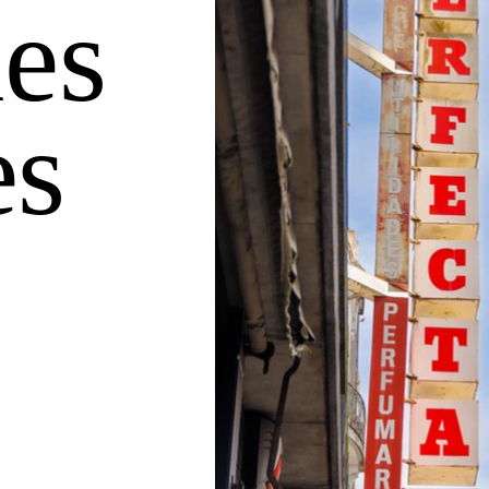
es
es