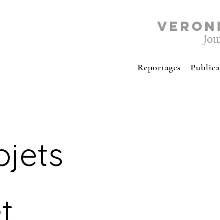
VERON
Jou
Reportages
Publica
ojets
t