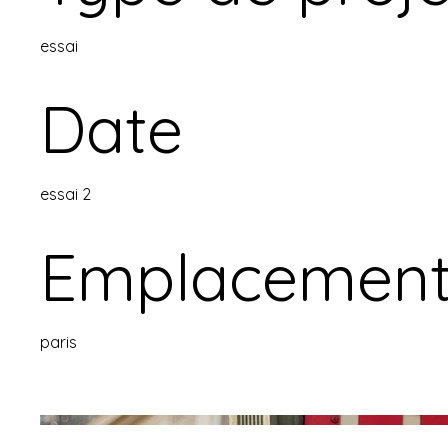
essai
Date
essai 2
Emplacemen
paris