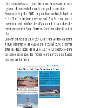
n’est pas rare d’assister à un phénomène impressionnant où la
rigueur est de mise tellement la mer peut se déchainer.
En ce mois de juillet 2017, en plein hiver austral, la houle de
4 à 4,5 m en hauteur moyenne, soit 8 à 9 m en hauteur
maximum peut entraîner des dégâts sur le littoral dans des
communes comme Saint-Pierre ou Saint-Louis dans le sud de
l’île.
En ce fin du mois de juillet 2017, c’est une véritable machine
à laver d'écumes et de vagues qui a tourné toute la journée
entre les deux jetées de la ville sudiste. Un spectacle d’une
puissance assez rare, les vagues étant parfois plus hautes
que le phare lui même.