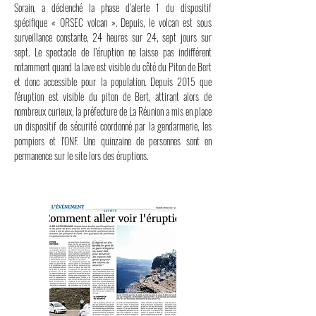
Sorain, a déclenché la phase d’alerte 1 du dispositif
spécifique « ORSEC volcan ». Depuis, le volcan est sous
surveillance constante, 24 heures sur 24, sept jours sur
sept. Le spectacle de l’éruption ne laisse pas indifférent
notamment quand la lave est visible du côté du Piton de Bert
et donc accessible pour la population. Depuis 2015 que
l'éruption est visible du piton de Bert, attirant alors de
nombreux curieux, la préfecture de La Réunion a mis en place
un dispositif de sécurité coordonné par la gendarmerie, les
pompiers et l'ONF. Une quinzaine de personnes sont en
permanence sur le site lors des éruptions.