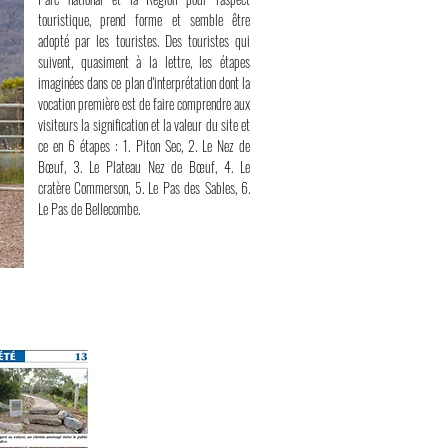
touristique, prend forme et semble être
adopté par les touristes. Des touristes qui
suivent, quasiment à la lettre, les étapes
imaginées dans ce plan d'interprétation dont la
vocation première est de faire comprendre aux
visiteurs la signification et la valeur du site et
ce en 6 étapes : 1. Piton Sec, 2. Le Nez de
Bœuf, 3. Le Plateau Nez de Bœuf, 4. Le
cratère Commerson, 5. Le Pas des Sables, 6.
Le Pas de Bellecombe.