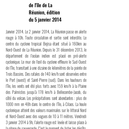
de l'île de La
Réunion, édition
du 5 janvier 2014
Janvier 2014. Le 2 janvier 2014, La Réunion passe en alerte
rouge à 10h. Toute circulation et sortie sont interdite. Le
centre du cyclone tropical Bejisa étant situé à 160km au
Nord-Ouest de La Réunion. Depuis le 31 décembre 2013, le
département de l’océan indien est placé en pré-alerte
cyclonique. Le mur de l'œil du cyclone effleure le Sud-Ouest
de l’île, transitant à une dizaine de kilomètres de la pointe de
Trois Bassins. Des rafales de 140 km/h sont observées entre
le Port (ouest) et Saint-Pierre (sud). Dans les hauteurs de
l’île, les vents ont été plus forts avec 159 km/h à la Plaine
des Palmistes jusqu’à 178 km/h à Bellecombe-Jacob, du
côté du volcan. Les précipitations sont abondantes : plus de
1000 mm en 48h dans le centre de l’île, à Cilaos. La houle
cyclonique atteint des valeurs maximales sur le littoral Nord
et Nord-Ouest avec des vagues de 10 à 11 mètres. Vendredi
3 janvier 2014 à 9h, l’alerte rouge est levée et laisse place à
la phase de sauvegarde. C’est le moment de lister les dégâts.