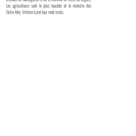
Les agriculteurs sont le plus touchés et le ministre des
Outre-Mer, Victorin Lurel leur rend visite.
Instagram
LinkedIn
Facebook
Thread